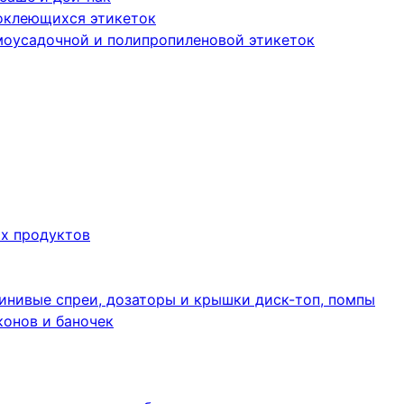
оклеющихся этикеток
моусадочной и полипропиленовой этикеток
их продуктов
инивые спреи, дозаторы и крышки диск-топ, помпы
конов и баночек