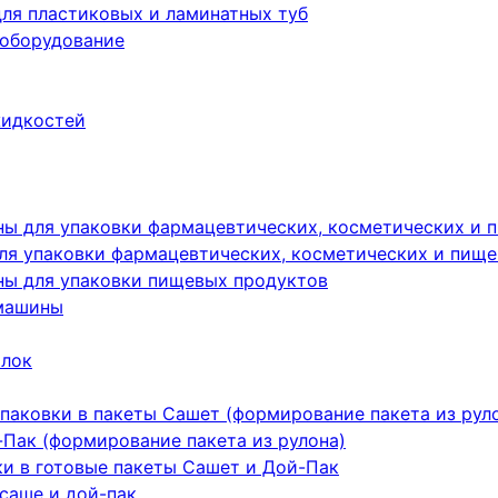
ля пластиковых и ламинатных туб
 оборудование
жидкостей
ы для упаковки фармацевтических, косметических и 
я упаковки фармацевтических, косметических и пище
ы для упаковки пищевых продуктов
машины
ылок
паковки в пакеты Сашет (формирование пакета из рул
Пак (формирование пакета из рулона)
ки в готовые пакеты Сашет и Дой-Пак
саше и дой-пак