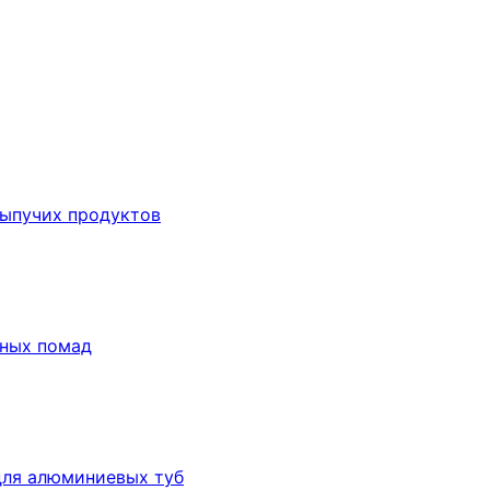
сыпучих продуктов
бных помад
для алюминиевых туб