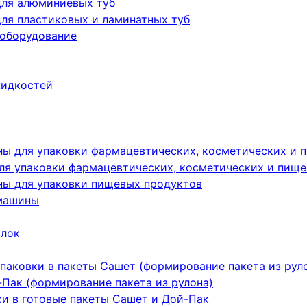
для алюминиевых туб
ля пластиковых и ламинатных туб
 оборудование
жидкостей
ы для упаковки фармацевтических, косметических и 
я упаковки фармацевтических, косметических и пище
ы для упаковки пищевых продуктов
машины
ылок
паковки в пакеты Сашет (формирование пакета из рул
Пак (формирование пакета из рулона)
ки в готовые пакеты Сашет и Дой-Пак