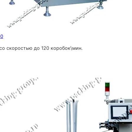
50
о скоростью до 120 коробок\мин.