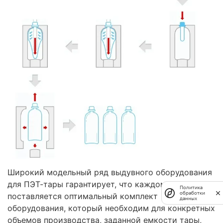
Широкий модельный ряд выдувного оборудования
для ПЭТ-тары гарантирует, что каждому заказчику
Политика
обработки
поставляется оптимальный комплект
данных
оборудования, который необходим для конкретных
объемов производства, заданной емкости тары,