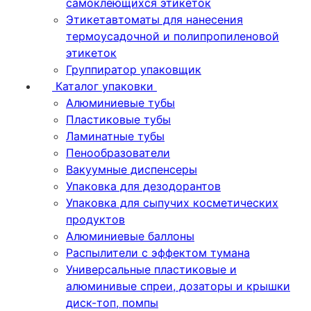
самоклеющихся этикеток
Этикетавтоматы для нанесения
термоусадочной и полипропиленовой
этикеток
Группиратор упаковщик
Каталог упаковки
Алюминиевые тубы
Пластиковые тубы
Ламинатные тубы
Пенообразователи
Вакуумные диспенсеры
Упаковка для дезодорантов
Упаковка для сыпучих косметических
продуктов
Алюминиевые баллоны
Распылители с эффектом тумана
Универсальные пластиковые и
алюминивые спреи, дозаторы и крышки
диск-топ, помпы