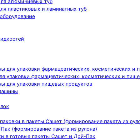
для алюминиевых туб
ля пластиковых и ламинатных туб
 оборудование
жидкостей
ы для упаковки фармацевтических, косметических и 
я упаковки фармацевтических, косметических и пище
ы для упаковки пищевых продуктов
машины
ылок
паковки в пакеты Сашет (формирование пакета из рул
Пак (формирование пакета из рулона)
ки в готовые пакеты Сашет и Дой-Пак