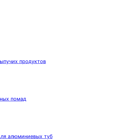
сыпучих продуктов
бных помад
для алюминиевых туб