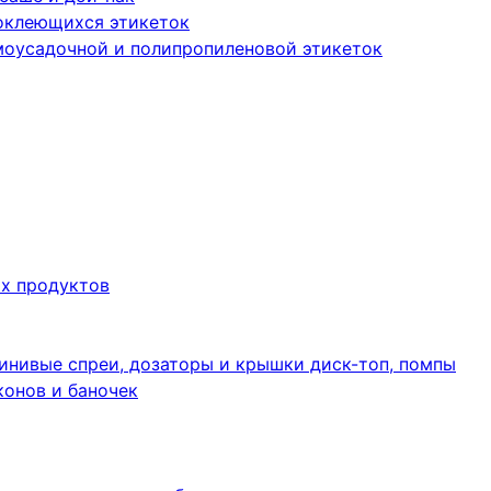
оклеющихся этикеток
моусадочной и полипропиленовой этикеток
их продуктов
инивые спреи, дозаторы и крышки диск-топ, помпы
конов и баночек