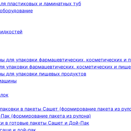
ля пластиковых и ламинатных туб
 оборудование
жидкостей
ы для упаковки фармацевтических, косметических и 
я упаковки фармацевтических, косметических и пище
ы для упаковки пищевых продуктов
машины
ылок
паковки в пакеты Сашет (формирование пакета из рул
Пак (формирование пакета из рулона)
ки в готовые пакеты Сашет и Дой-Пак
саше и дой-пак