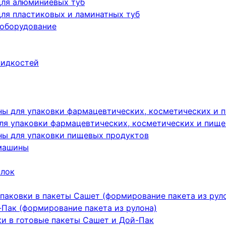
для алюминиевых туб
ля пластиковых и ламинатных туб
 оборудование
жидкостей
ы для упаковки фармацевтических, косметических и 
я упаковки фармацевтических, косметических и пище
ы для упаковки пищевых продуктов
машины
ылок
паковки в пакеты Сашет (формирование пакета из рул
Пак (формирование пакета из рулона)
ки в готовые пакеты Сашет и Дой-Пак