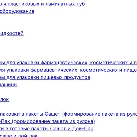
ля пластиковых и ламинатных туб
 оборудование
жидкостей
ы для упаковки фармацевтических, косметических и 
я упаковки фармацевтических, косметических и пище
ы для упаковки пищевых продуктов
машины
ылок
паковки в пакеты Сашет (формирование пакета из рул
Пак (формирование пакета из рулона)
ки в готовые пакеты Сашет и Дой-Пак
саше и дой-пак