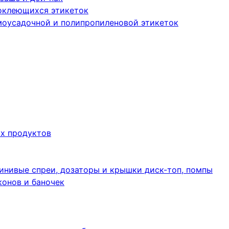
оклеющихся этикеток
моусадочной и полипропиленовой этикеток
их продуктов
инивые спреи, дозаторы и крышки диск-топ, помпы
конов и баночек