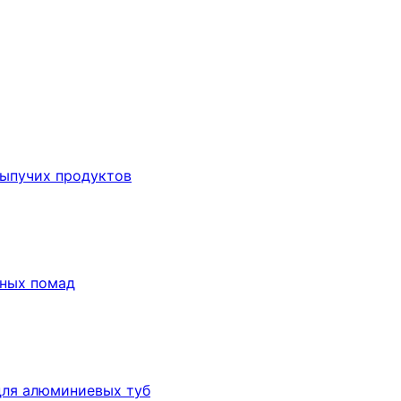
сыпучих продуктов
бных помад
для алюминиевых туб