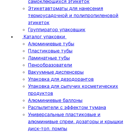
самоклеющихся этикеток
Этикетавтоматы для нанесения
термоусадочной и полипропиленовой
этикеток
Группиратор упаковщик
Каталог упаковки
Алюминиевые тубы
Пластиковые тубы
Ламинатные тубы
Пенообразователи
Вакуумные диспенсеры
Упаковка для дезодорантов
Упаковка для сыпучих косметических
продуктов
Алюминиевые баллоны
Распылители с эффектом тумана
Универсальные пластиковые и
алюминивые спреи, дозаторы и крышки
диск-топ, помпы