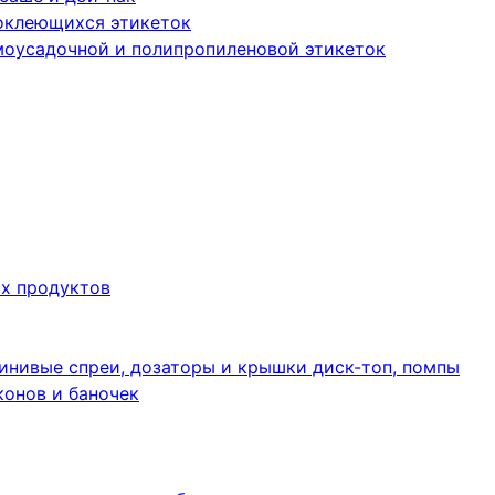
оклеющихся этикеток
моусадочной и полипропиленовой этикеток
их продуктов
инивые спреи, дозаторы и крышки диск-топ, помпы
конов и баночек