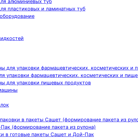
для алюминиевых туб
ля пластиковых и ламинатных туб
 оборудование
жидкостей
ы для упаковки фармацевтических, косметических и 
я упаковки фармацевтических, косметических и пище
ы для упаковки пищевых продуктов
машины
ылок
паковки в пакеты Сашет (формирование пакета из рул
Пак (формирование пакета из рулона)
ки в готовые пакеты Сашет и Дой-Пак