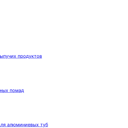
сыпучих продуктов
бных помад
для алюминиевых туб