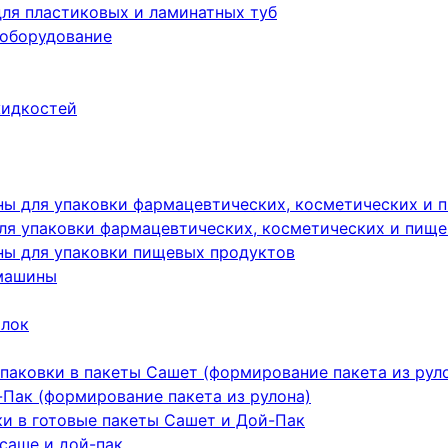
ля пластиковых и ламинатных туб
 оборудование
жидкостей
ы для упаковки фармацевтических, косметических и 
я упаковки фармацевтических, косметических и пище
ы для упаковки пищевых продуктов
машины
ылок
паковки в пакеты Сашет (формирование пакета из рул
Пак (формирование пакета из рулона)
ки в готовые пакеты Сашет и Дой-Пак
саше и дой-пак