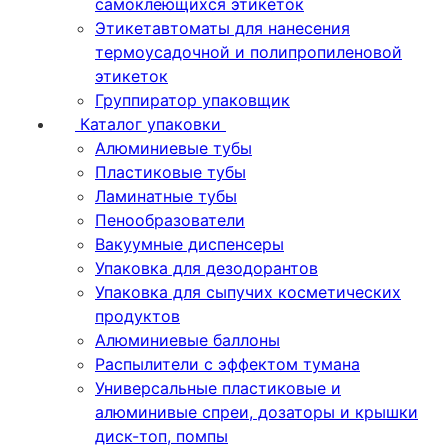
самоклеющихся этикеток
Этикетавтоматы для нанесения
термоусадочной и полипропиленовой
этикеток
Группиратор упаковщик
Каталог упаковки
Алюминиевые тубы
Пластиковые тубы
Ламинатные тубы
Пенообразователи
Вакуумные диспенсеры
Упаковка для дезодорантов
Упаковка для сыпучих косметических
продуктов
Алюминиевые баллоны
Распылители с эффектом тумана
Универсальные пластиковые и
алюминивые спреи, дозаторы и крышки
диск-топ, помпы