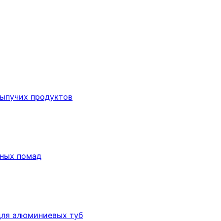
сыпучих продуктов
бных помад
для алюминиевых туб