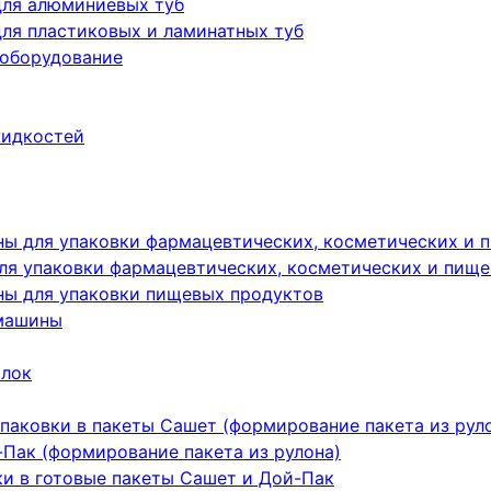
для алюминиевых туб
ля пластиковых и ламинатных туб
 оборудование
жидкостей
ы для упаковки фармацевтических, косметических и 
я упаковки фармацевтических, косметических и пище
ы для упаковки пищевых продуктов
машины
ылок
паковки в пакеты Сашет (формирование пакета из рул
Пак (формирование пакета из рулона)
ки в готовые пакеты Сашет и Дой-Пак