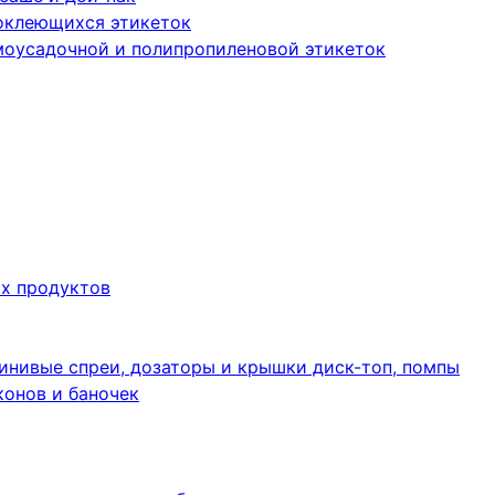
оклеющихся этикеток
моусадочной и полипропиленовой этикеток
их продуктов
инивые спреи, дозаторы и крышки диск-топ, помпы
конов и баночек