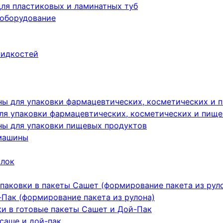
ля пластиковых и ламинатных туб
 оборудование
жидкостей
ы для упаковки фармацевтических, косметических и 
я упаковки фармацевтических, косметических и пище
ы для упаковки пищевых продуктов
машины
ылок
паковки в пакеты Сашет (формирование пакета из рул
Пак (формирование пакета из рулона)
ки в готовые пакеты Сашет и Дой-Пак
саше и дой-пак