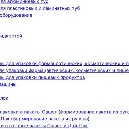
для алюминиевых туб
ля пластиковых и ламинатных туб
 оборудование
жидкостей
ы для упаковки фармацевтических, косметических и 
я упаковки фармацевтических, косметических и пище
ы для упаковки пищевых продуктов
машины
ылок
паковки в пакеты Сашет (формирование пакета из рул
Пак (формирование пакета из рулона)
ки в готовые пакеты Сашет и Дой-Пак