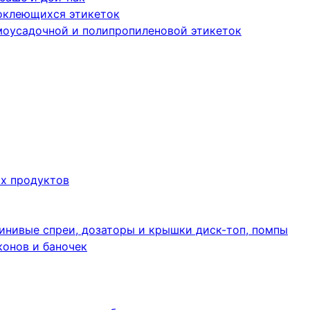
оклеющихся этикеток
моусадочной и полипропиленовой этикеток
их продуктов
инивые спреи, дозаторы и крышки диск-топ, помпы
конов и баночек