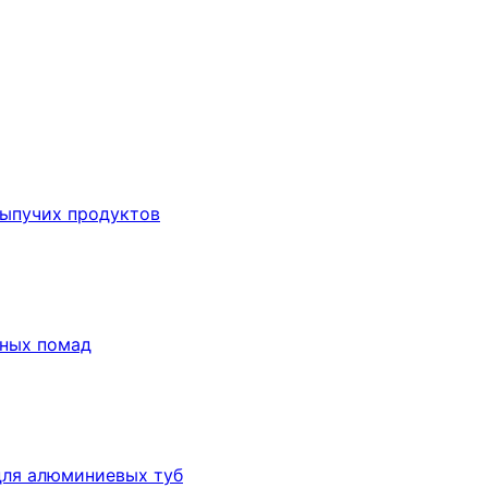
сыпучих продуктов
бных помад
для алюминиевых туб