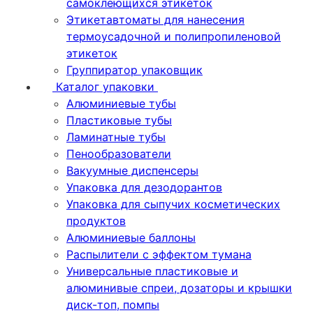
самоклеющихся этикеток
Этикетавтоматы для нанесения
термоусадочной и полипропиленовой
этикеток
Группиратор упаковщик
Каталог упаковки
Алюминиевые тубы
Пластиковые тубы
Ламинатные тубы
Пенообразователи
Вакуумные диспенсеры
Упаковка для дезодорантов
Упаковка для сыпучих косметических
продуктов
Алюминиевые баллоны
Распылители с эффектом тумана
Универсальные пластиковые и
алюминивые спреи, дозаторы и крышки
диск-топ, помпы