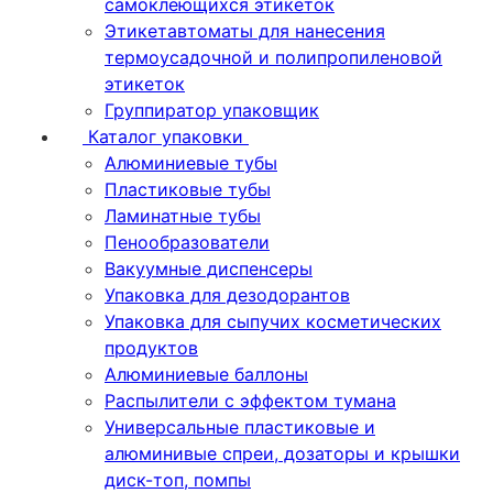
самоклеющихся этикеток
Этикетавтоматы для нанесения
термоусадочной и полипропиленовой
этикеток
Группиратор упаковщик
Каталог упаковки
Алюминиевые тубы
Пластиковые тубы
Ламинатные тубы
Пенообразователи
Вакуумные диспенсеры
Упаковка для дезодорантов
Упаковка для сыпучих косметических
продуктов
Алюминиевые баллоны
Распылители с эффектом тумана
Универсальные пластиковые и
алюминивые спреи, дозаторы и крышки
диск-топ, помпы