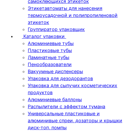
самоклеющихся этикеток
Этикетавтоматы для нанесения
термоусадочной и полипропиленовой
этикеток
Группиратор упаковщик
Каталог упаковки
Алюминиевые тубы
Пластиковые тубы
Ламинатные тубы
Пенообразователи
Вакуумные диспенсеры
Упаковка для дезодорантов
Упаковка для сыпучих косметических
продуктов
Алюминиевые баллоны
Распылители с эффектом тумана
Универсальные пластиковые и
алюминивые спреи, дозаторы и крышки
диск-топ, помпы