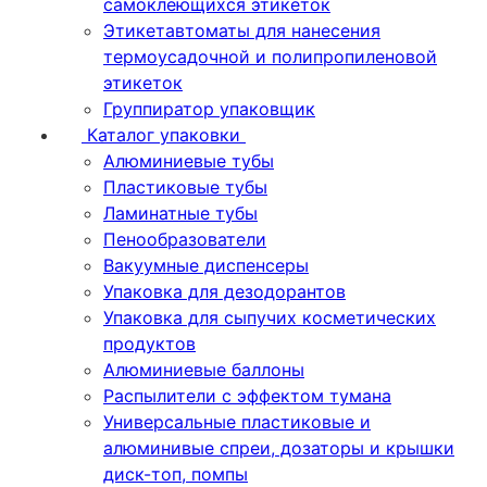
самоклеющихся этикеток
Этикетавтоматы для нанесения
термоусадочной и полипропиленовой
этикеток
Группиратор упаковщик
Каталог упаковки
Алюминиевые тубы
Пластиковые тубы
Ламинатные тубы
Пенообразователи
Вакуумные диспенсеры
Упаковка для дезодорантов
Упаковка для сыпучих косметических
продуктов
Алюминиевые баллоны
Распылители с эффектом тумана
Универсальные пластиковые и
алюминивые спреи, дозаторы и крышки
диск-топ, помпы