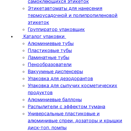
самоклеющихся этикеток
Этикетавтоматы для нанесения
термоусадочной и полипропиленовой
этикеток
Группиратор упаковщик
Каталог упаковки
Алюминиевые тубы
Пластиковые тубы
Ламинатные тубы
Пенообразователи
Вакуумные диспенсеры
Упаковка для дезодорантов
Упаковка для сыпучих косметических
продуктов
Алюминиевые баллоны
Распылители с эффектом тумана
Универсальные пластиковые и
алюминивые спреи, дозаторы и крышки
диск-топ, помпы