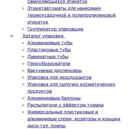
самоклеющихся этикеток
Этикетавтоматы для нанесения
термоусадочной и полипропиленовой
этикеток
Группиратор упаковщик
Каталог упаковки
Алюминиевые тубы
Пластиковые тубы
Ламинатные тубы
Пенообразователи
Вакуумные диспенсеры
Упаковка для дезодорантов
Упаковка для сыпучих косметических
продуктов
Алюминиевые баллоны
Распылители с эффектом тумана
Универсальные пластиковые и
алюминивые спреи, дозаторы и крышки
диск-топ, помпы