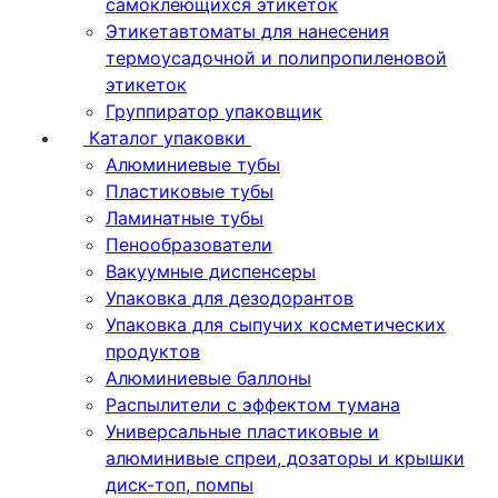
самоклеющихся этикеток
Этикетавтоматы для нанесения
термоусадочной и полипропиленовой
этикеток
Группиратор упаковщик
Каталог упаковки
Алюминиевые тубы
Пластиковые тубы
Ламинатные тубы
Пенообразователи
Вакуумные диспенсеры
Упаковка для дезодорантов
Упаковка для сыпучих косметических
продуктов
Алюминиевые баллоны
Распылители с эффектом тумана
Универсальные пластиковые и
алюминивые спреи, дозаторы и крышки
диск-топ, помпы