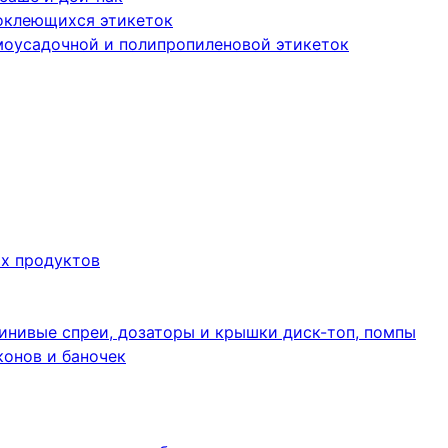
оклеющихся этикеток
моусадочной и полипропиленовой этикеток
их продуктов
инивые спреи, дозаторы и крышки диск-топ, помпы
конов и баночек