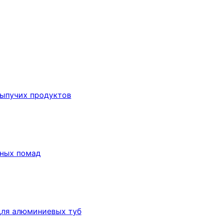
сыпучих продуктов
бных помад
для алюминиевых туб