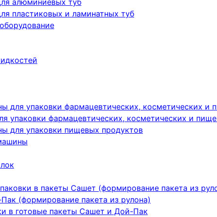
для алюминиевых туб
ля пластиковых и ламинатных туб
 оборудование
жидкостей
ы для упаковки фармацевтических, косметических и 
я упаковки фармацевтических, косметических и пище
ы для упаковки пищевых продуктов
машины
ылок
паковки в пакеты Сашет (формирование пакета из рул
Пак (формирование пакета из рулона)
ки в готовые пакеты Сашет и Дой-Пак