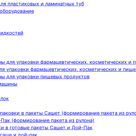
ля пластиковых и ламинатных туб
 оборудование
жидкостей
ы для упаковки фармацевтических, косметических и 
я упаковки фармацевтических, косметических и пище
ы для упаковки пищевых продуктов
машины
ылок
паковки в пакеты Сашет (формирование пакета из рул
Пак (формирование пакета из рулона)
ки в готовые пакеты Сашет и Дой-Пак
саше и дой-пак