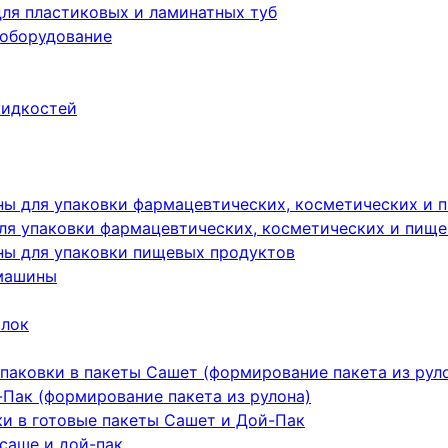
ля пластиковых и ламинатных туб
 оборудование
жидкостей
ы для упаковки фармацевтических, косметических и 
я упаковки фармацевтических, косметических и пище
ы для упаковки пищевых продуктов
машины
ылок
паковки в пакеты Сашет (формирование пакета из рул
Пак (формирование пакета из рулона)
ки в готовые пакеты Сашет и Дой-Пак
саше и дой-пак