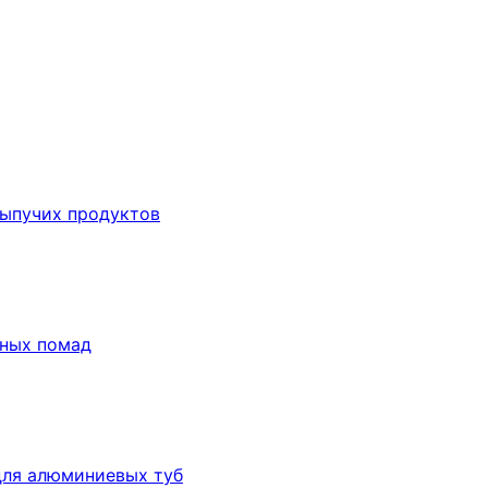
сыпучих продуктов
бных помад
для алюминиевых туб