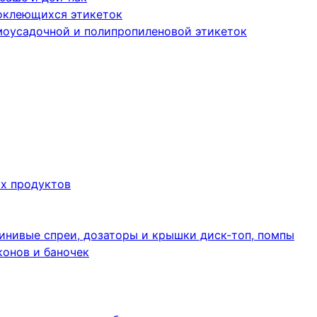
оклеющихся этикеток
моусадочной и полипропиленовой этикеток
их продуктов
инивые спреи, дозаторы и крышки диск-топ, помпы
конов и баночек