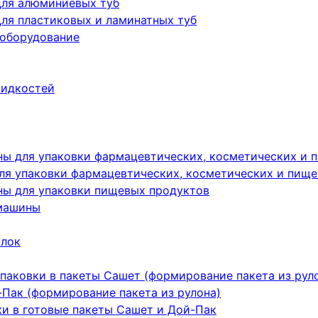
для алюминиевых туб
ля пластиковых и ламинатных туб
 оборудование
жидкостей
ы для упаковки фармацевтических, косметических и 
я упаковки фармацевтических, косметических и пище
ы для упаковки пищевых продуктов
машины
ылок
паковки в пакеты Сашет (формирование пакета из рул
Пак (формирование пакета из рулона)
ки в готовые пакеты Сашет и Дой-Пак