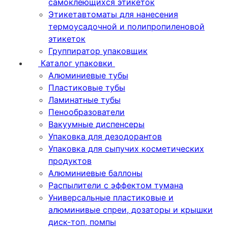
самоклеющихся этикеток
Этикетавтоматы для нанесения
термоусадочной и полипропиленовой
этикеток
Группиратор упаковщик
Каталог упаковки
Алюминиевые тубы
Пластиковые тубы
Ламинатные тубы
Пенообразователи
Вакуумные диспенсеры
Упаковка для дезодорантов
Упаковка для сыпучих косметических
продуктов
Алюминиевые баллоны
Распылители с эффектом тумана
Универсальные пластиковые и
алюминивые спреи, дозаторы и крышки
диск-топ, помпы