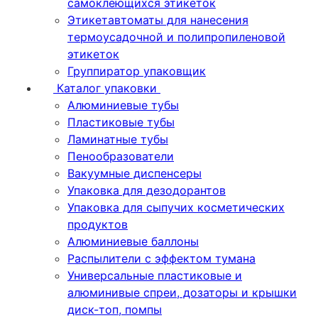
самоклеющихся этикеток
Этикетавтоматы для нанесения
термоусадочной и полипропиленовой
этикеток
Группиратор упаковщик
Каталог упаковки
Алюминиевые тубы
Пластиковые тубы
Ламинатные тубы
Пенообразователи
Вакуумные диспенсеры
Упаковка для дезодорантов
Упаковка для сыпучих косметических
продуктов
Алюминиевые баллоны
Распылители с эффектом тумана
Универсальные пластиковые и
алюминивые спреи, дозаторы и крышки
диск-топ, помпы