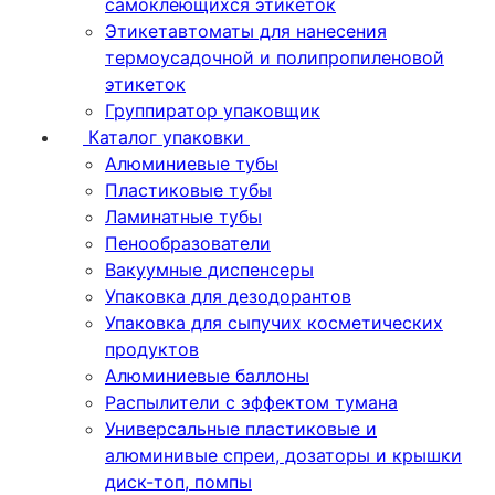
самоклеющихся этикеток
Этикетавтоматы для нанесения
термоусадочной и полипропиленовой
этикеток
Группиратор упаковщик
Каталог упаковки
Алюминиевые тубы
Пластиковые тубы
Ламинатные тубы
Пенообразователи
Вакуумные диспенсеры
Упаковка для дезодорантов
Упаковка для сыпучих косметических
продуктов
Алюминиевые баллоны
Распылители с эффектом тумана
Универсальные пластиковые и
алюминивые спреи, дозаторы и крышки
диск-топ, помпы